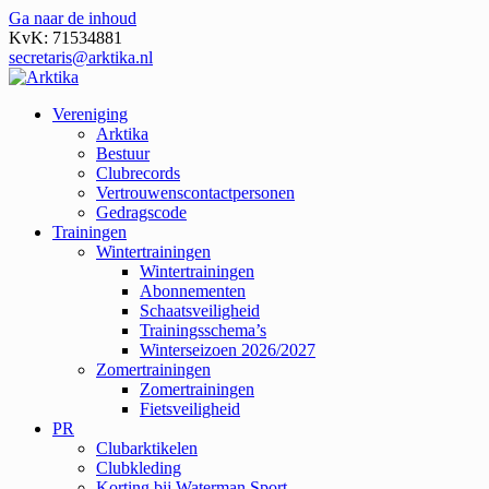
Ga naar de inhoud
KvK: 71534881
secretaris@arktika.nl
Vereniging
Arktika
Bestuur
Clubrecords
Vertrouwenscontactpersonen
Gedragscode
Trainingen
Wintertrainingen
Wintertrainingen
Abonnementen
Schaatsveiligheid
Trainingsschema’s
Winterseizoen 2026/2027
Zomertrainingen
Zomertrainingen
Fietsveiligheid
PR
Clubarktikelen
Clubkleding
Korting bij Waterman Sport