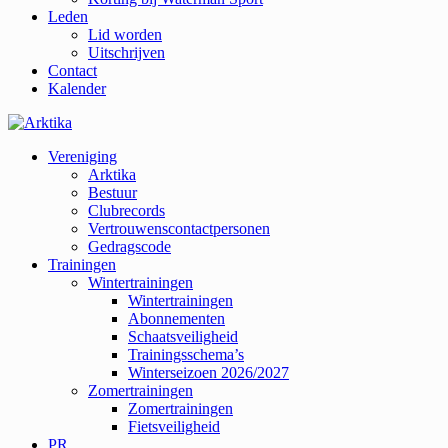
Leden
Lid worden
Uitschrijven
Contact
Kalender
Vereniging
Arktika
Bestuur
Clubrecords
Vertrouwenscontactpersonen
Gedragscode
Trainingen
Wintertrainingen
Wintertrainingen
Abonnementen
Schaatsveiligheid
Trainingsschema’s
Winterseizoen 2026/2027
Zomertrainingen
Zomertrainingen
Fietsveiligheid
PR